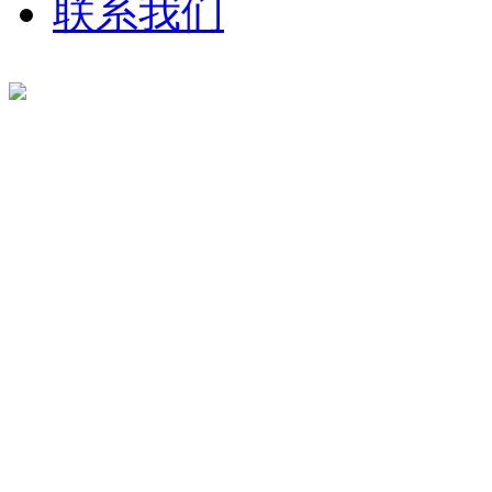
联系我们
广东铭盛家具有限公司
蒋 凤：13922527058
何德华：13929415208
地址：东莞市中堂镇南潢路223
版权所有©Copyright 2020